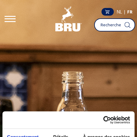
NL
|
FR
Consentement
Détails
À propos des cookies