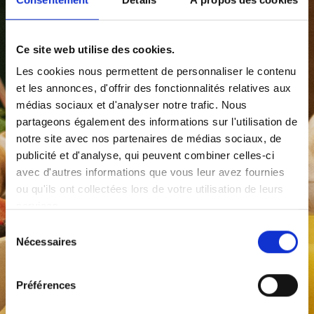
Ce site web utilise des cookies.
Les cookies nous permettent de personnaliser le contenu
et les annonces, d'offrir des fonctionnalités relatives aux
médias sociaux et d'analyser notre trafic. Nous
partageons également des informations sur l'utilisation de
notre site avec nos partenaires de médias sociaux, de
Désolé, ce concours est
publicité et d'analyse, qui peuvent combiner celles-ci
avec d'autres informations que vous leur avez fournies
terminé.
ou qu'ils ont collectées lors de votre utilisation de leurs
services.
Consultez le règlement du concours
ici
.
Sélection
Nécessaires
du
consentement
Préférences