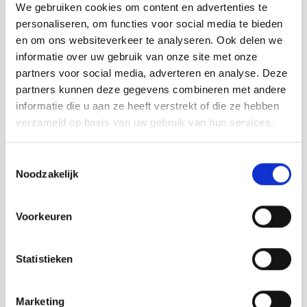
We gebruiken cookies om content en advertenties te
personaliseren, om functies voor social media te bieden
en om ons websiteverkeer te analyseren. Ook delen we
Silicium
Droogrest
informatie over uw gebruik van onze site met onze
19
160
partners voor social media, adverteren en analyse. Deze
partners kunnen deze gegevens combineren met andere
informatie die u aan ze heeft verstrekt of die ze hebben
verzameld op basis van uw gebruik van hun services.
Natuurlijke kooldioxide
Toestemmingsselectie
4,4 g/l
Noodzakelijk
Voorkeuren
Bron van BRU®
Geschikt voor een natriumarm dieet
Statistieken
Het bijna perfecte evenwicht tussen
Marketing
calcium en magnesium en het lage