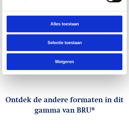
gehalte aan natrium en minerale zouten
geven het water een zeer neutrale
smaak, ideaal voor bij je gerechten en
Alles toestaan
wijnen.
Selectie toestaan
Weigeren
Ontdek de andere formaten in dit
gamma van BRU®