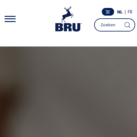
NL
|
FR