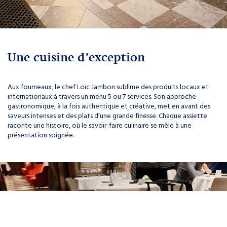
Une cuisine d’exception
Aux fourneaux, le chef Loïc Jambon sublime des produits locaux et
internationaux à travers un menu 5 ou 7 services. Son approche
gastronomique, à la fois authentique et créative, met en avant des
Balade gastronomique en
saveurs intenses et des plats d’une grande finesse. Chaque assiette
Ardenne belge.
raconte une histoire, où le savoir-faire culinaire se mêle à une
présentation soignée.
LOCAL
GASTRONOMIE
LIRE L'ARTICLE