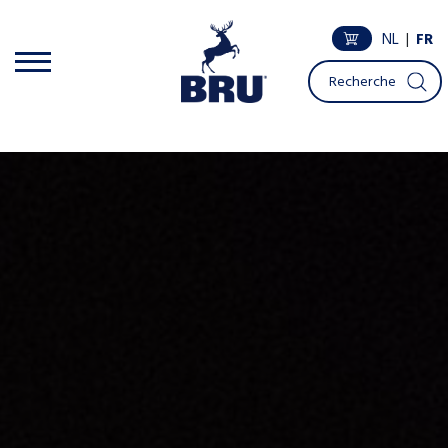
NL
|
FR